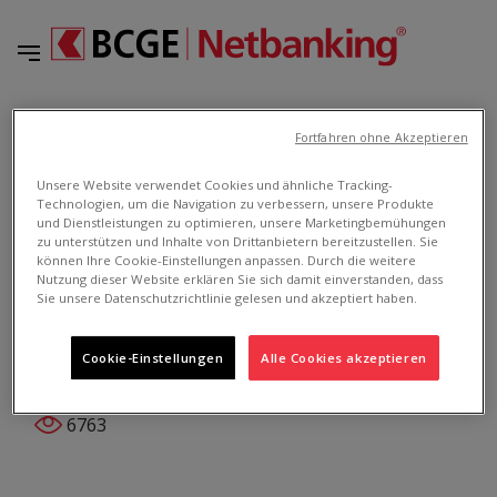
Homepage
NETBANKING
Fortfahren ohne Akzeptieren
BCGE 1816 : Wie beantrage ich meine Teilnahme an der Online Trading-
Plattform 1816 ?
Unsere Website verwendet Cookies und ähnliche Tracking-
Zurück
Technologien, um die Navigation zu verbessern, unsere Produkte
und Dienstleistungen zu optimieren, unsere Marketingbemühungen
zu unterstützen und Inhalte von Drittanbietern bereitzustellen. Sie
können Ihre Cookie-Einstellungen anpassen. Durch die weitere
Nutzung dieser Website erklären Sie sich damit einverstanden, dass
NETBANKING
Sie unsere Datenschutzrichtlinie gelesen und akzeptiert haben.
BCGE 1816 : Wie beantrage ich meine
Cookie-Einstellungen
Alle Cookies akzeptieren
Teilnahme an der Online Trading-Plattform
1816 ?
6763