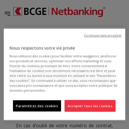
Page d'accueil
NETBANKING
Continuer sans accepter
Que faire en cas d'oubli de mon numéro de contrat BCGE Netbanking ?
Retour
Nous respectons votre vie privée
Nous utilisons des cookies pour faciliter votre navigation, améliorer
nos produits et services, optimiser nos efforts marketing et vous
fournir du contenu provenant de tiers. Votre consentement à
l’utilisation de cookies non strictement nécessaires est libre et peut
NETBANKING
être retiré ou donné à tout moment en utilisant le lien "Paramètres
des cookies". En continuant à utiliser ce site, vous reconnaissez que
vous avez pris connaissance et que vous acceptez notre politique de
Que faire en cas d'oubli de mon numéro de
données personnelles.
contrat BCGE Netbanking ?
4374
Paramètres des cookies
Accepter tous les cookies
En cas d’oubli de votre numéro de contrat,